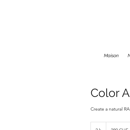
Maison
Color A
Create a natural R
280
francs