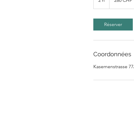
2 h
2
280 CHF
suisses
h
Réserver
Coordonnées
Kasernenstrasse 77A