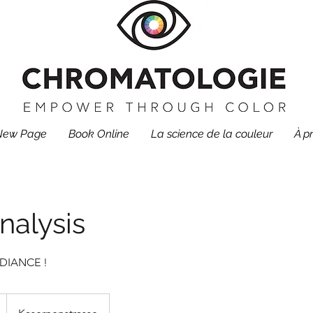
New Page
Book Online
La science de la couleur
À p
nalysis
ADIANCE !