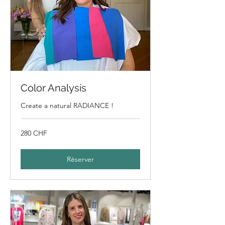
Color Analysis
Create a natural RADIANCE !
280
280 CHF
francs
suisses
Réserver