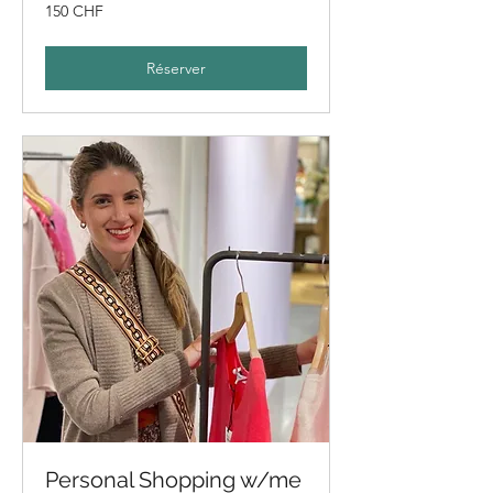
150
150 CHF
francs
suisses
Réserver
Personal Shopping w/me