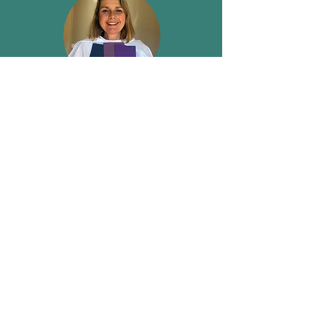
j'étais absolument ravie de ma nouvelle
palette de couleurs! Je ne pouvais pas
croire à quel point cela changeait mon
apparence lorsque je portais les bonnes
couleurs. Eleni est tellement passionnée
par la couleur et elle a vraiment pris le
temps de m'apprendre à bien porter la
couleur.
Kerstin Weinmann