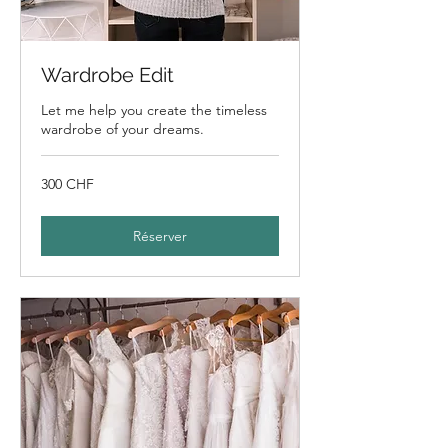
Wardrobe Edit
Let me help you create the timeless
wardrobe of your dreams.
300
300 CHF
francs
suisses
Réserver