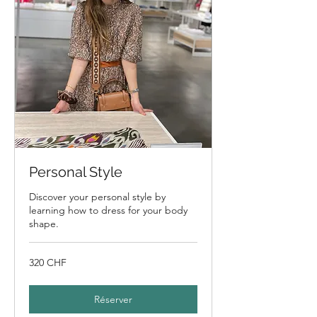
Personal Style
Discover your personal style by
learning how to dress for your body
shape.
320
320 CHF
francs
suisses
Réserver