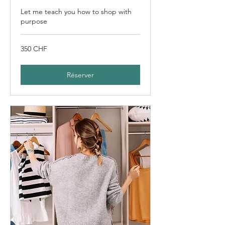
Let me teach you how to shop with
purpose
350
350 CHF
francs
suisses
Réserver