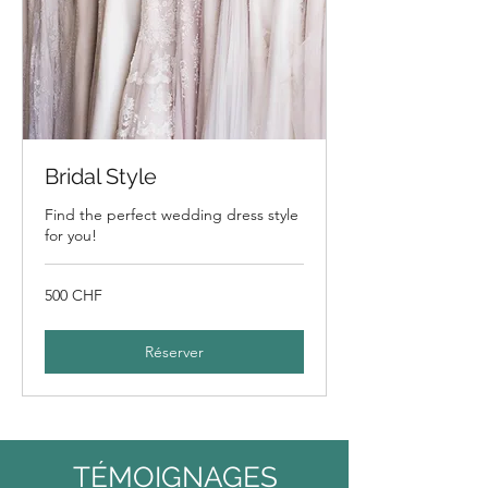
Bridal Style
Find the perfect wedding dress style
for you!
500
500 CHF
francs
suisses
Réserver
TÉMOIGNAGES